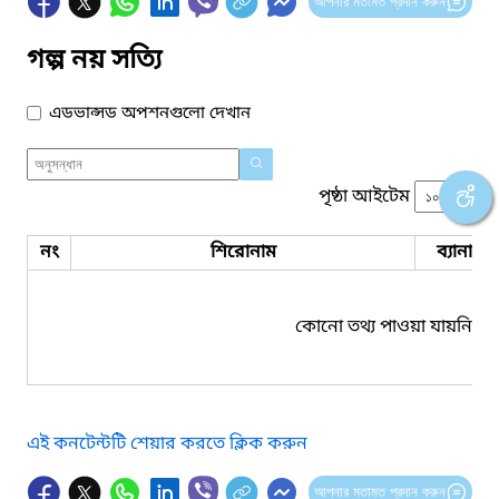
আপনার মতামত প্রদান করুন
গল্প নয় সত্যি
এডভান্সড অপশনগুলো দেখান
পৃষ্ঠা আইটেম
নং
শিরোনাম
ব্যানার 
কোনো তথ্য পাওয়া যায়নি।
এই কনটেন্টটি শেয়ার করতে ক্লিক করুন
আপনার মতামত প্রদান করুন